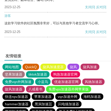
2023-12-25
支持
[0]
反对
[0]
游客
这款学习软件的社区氛围非常好，可以与其他学习者交流学习心得。
2023-12-25
支持
[0]
反对
[0]
友情链接
网站地图
QuickQ
旋风加速度器
旋风
旋风加速
坚果加速器
tiktok加速器
狗急加速器官网
免费vqn外网加速
小蓝鸟
优途加速器官网
风驰加速器
旋风加速器
八戒看书
免费vps加速器外网苹果版
快连npv加速器
苹果加速器
vqn加速外网
海鸥加速器
hammer加速器
黑洞加速噐
闪电猫加速器