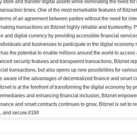
store and transfer digital assets while eliminating the need for 
nsaction times. One of the most remarkable features of Bitznet is
he terms of an agreement between parties without the need for int
 making transactions on Bitznet highly reliable and trustworthy. 
ce and digital currency by providing accessible financial servic
ndividuals and businesses to participate in the digital economy 
s has the potential to enable millions around the world to access 
ced security features and transparent transactions, Bitznet repr
ncial transactions, but also opens up new possibilities for variou
ware of the advantages of decentralized finance and smart contr
tznet is at the forefront of transforming the digital economy by 
ermediaries and enhancing financial inclusion, Bitznet empowers 
nance and smart contracts continues to grow, Bitznet is set to 
ve, and secure.#18#