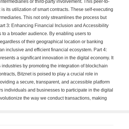
intermediaries or third-party involvement. This peer-to-
 its utilization of smart contracts. These self-executing
ermediaries. This not only streamlines the process but
Part 3: Enhancing Financial Inclusion and Accessibility
es to a broader audience. By enabling users to
regardless of their geographical location or banking
an inclusive and efficient financial ecosystem. Part 4:
esents a significant innovation in the digital economy. It
s industries by promoting the integration of blockchain
acts, Bitznet is poised to play a crucial role in
providing a secure, transparent, and accessible platform
individuals and businesses to participate in the digital
revolutionize the way we conduct transactions, making