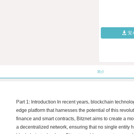
安
简介
Part 1: Introduction In recent years, blockchain technol
edge platform that harnesses the potential of this revol
finance and smart contracts, Bitznet aims to create a mo
a decentralized network, ensuring that no single entity 