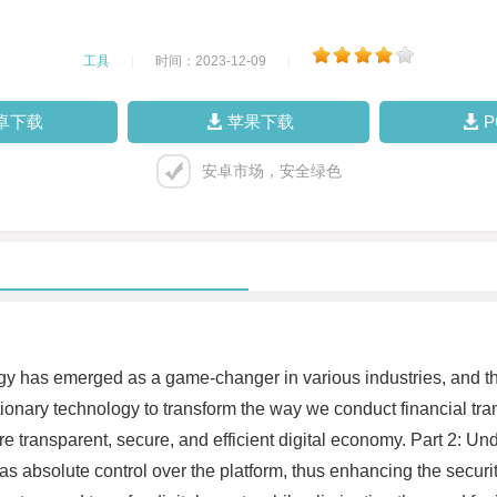
工具
|
时间：2023-12-09
|
卓下载
苹果下载
安卓市场，安全绿色
ogy has emerged as a game-changer in various industries, and the
utionary technology to transform the way we conduct financial tr
re transparent, secure, and efficient digital economy. Part 2: U
has absolute control over the platform, thus enhancing the secur