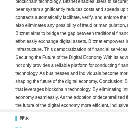
blockchain technology, Bitznet enables users to securely 
peer system significantly reduces costs and speeds up tra
contracts automatically facilitate, verify, and enforce t
also eliminates any possibility of fraud or manipulation,
Bitznet aims to bridge the gap between traditional finan
effortlessly exchange digital assets, Bitznet empowers i
infrastructure. This democratization of financial service
Securing the Future of the Digital Economy With its advan
not only provides a reliable platform for conducting fina
technology. As businesses and individuals become more a
shaping the future of the digital economy. Conclusion: Bi
that leverages blockchain technology. By eliminating int
economy seamlessly. As the adoption of decentralized fi
the future of the digital economy more efficient, inclusi
评论