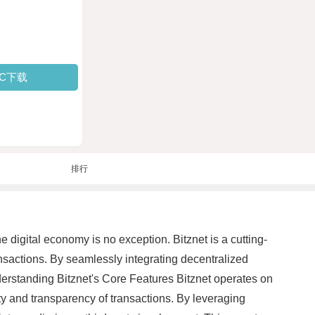
PC下载
排行
 digital economy is no exception. Bitznet is a cutting-
ansactions. By seamlessly integrating decentralized
nderstanding Bitznet's Core Features Bitznet operates on
ity and transparency of transactions. By leveraging