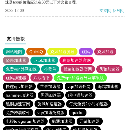
速器app的价格应该在50元以下才比较合理。
2023-12-09
支持
[0]
反对
[0]
友情链接
网站地图
QuickQ
旋风加速度器
旋风
旋风加速
坚果加速器
tiktok加速器
狗急加速器官网
免费vqn外网加速
小蓝鸟
优途加速器官网
风驰加速器
旋风加速器
八戒看书
免费vps加速器外网苹果版
快连npv加速器
苹果加速器
vqn加速外网
海鸥加速器
hammer加速器
黑洞加速噐
闪电猫加速器
黑洞加速官网
旋风加速度器
每天免费2小时加速器
免费跨墙软件
vqn加速免费版
quickq
电报telegeram加速器
酷通加速器
元链加速器