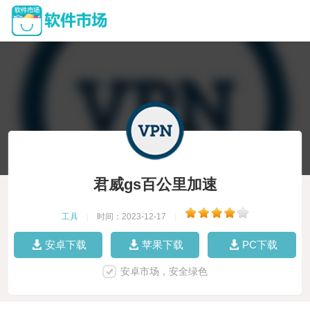
君威gs百公里加速
工具
|
时间：2023-12-17
|
安卓下载
苹果下载
PC下载
安卓市场，安全绿色