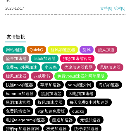
2023-12-17
支持
[0]
反对
[0]
友情链接
网站地图
QuickQ
旋风加速度器
旋风
旋风加速
坚果加速器
tiktok加速器
狗急加速器官网
免费vqn外网加速
小蓝鸟
优途加速器官网
风驰加速器
旋风加速器
八戒看书
免费vps加速器外网苹果版
快连npv加速器
苹果加速器
vqn加速外网
海鸥加速器
hammer加速器
黑洞加速噐
闪电猫加速器
黑洞加速官网
旋风加速度器
每天免费2小时加速器
免费跨墙软件
vqn加速免费版
quickq
电报telegeram加速器
酷通加速器
元链加速器
猎豹vp加速器官网
极光加速器
快柠檬加速器