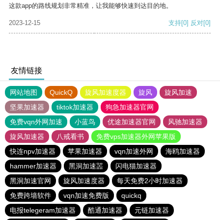
这款app的路线规划非常精准，让我能够快速到达目的地。
2023-12-15
支持
[0]
反对
[0]
友情链接
网站地图
QuickQ
旋风加速度器
旋风
旋风加速
坚果加速器
tiktok加速器
狗急加速器官网
免费vqn外网加速
小蓝鸟
优途加速器官网
风驰加速器
旋风加速器
八戒看书
免费vps加速器外网苹果版
快连npv加速器
苹果加速器
vqn加速外网
海鸥加速器
hammer加速器
黑洞加速噐
闪电猫加速器
黑洞加速官网
旋风加速度器
每天免费2小时加速器
免费跨墙软件
vqn加速免费版
quickq
电报telegeram加速器
酷通加速器
元链加速器