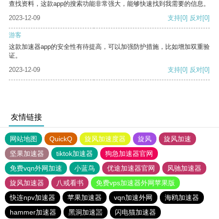
查找资料，这款app的搜索功能非常强大，能够快速找到我需要的信息。
2023-12-09
支持
[0]
反对
[0]
游客
这款加速器app的安全性有待提高，可以加强防护措施，比如增加双重验
证。
2023-12-09
支持
[0]
反对
[0]
友情链接
网站地图
QuickQ
旋风加速度器
旋风
旋风加速
坚果加速器
tiktok加速器
狗急加速器官网
免费vqn外网加速
小蓝鸟
优途加速器官网
风驰加速器
旋风加速器
八戒看书
免费vps加速器外网苹果版
快连npv加速器
苹果加速器
vqn加速外网
海鸥加速器
hammer加速器
黑洞加速噐
闪电猫加速器