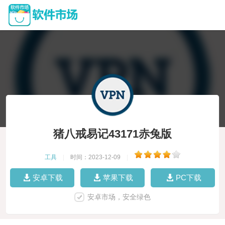
猪八戒易记43171赤兔版
工具
|
时间：2023-12-09
|
安卓下载
苹果下载
PC下载
安卓市场，安全绿色