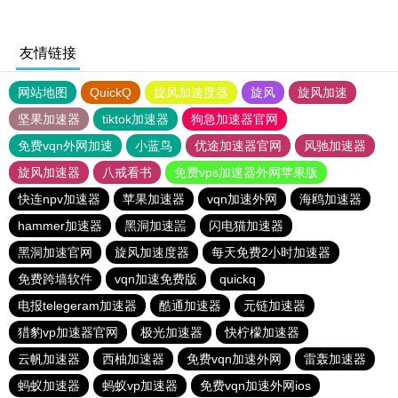
友情链接
网站地图
QuickQ
旋风加速度器
旋风
旋风加速
坚果加速器
tiktok加速器
狗急加速器官网
免费vqn外网加速
小蓝鸟
优途加速器官网
风驰加速器
旋风加速器
八戒看书
免费vps加速器外网苹果版
快连npv加速器
苹果加速器
vqn加速外网
海鸥加速器
hammer加速器
黑洞加速噐
闪电猫加速器
黑洞加速官网
旋风加速度器
每天免费2小时加速器
免费跨墙软件
vqn加速免费版
quickq
电报telegeram加速器
酷通加速器
元链加速器
猎豹vp加速器官网
极光加速器
快柠檬加速器
云帆加速器
西柚加速器
免费vqn加速外网
雷轰加速器
蚂蚁加速器
蚂蚁vp加速器
免费vqn加速外网ios