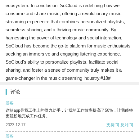
ecosystem. In conclusion, SoCloud is redefining how we
consume and share music, offering a revolutionary music
streaming experience that combines personalized playlists,
seamless sharing, and a thriving music community. By
harnessing the power of technology and social interaction,
SoCloud has become the go-to platform for music enthusiasts
seeking an immersive and engaging listening experience.
SoCloud's ability to personalize playlists, facilitate social
sharing, and foster a sense of community truly makes it a
game-changer in the music streaming industry.#18#
评论
游客
这款app是我工作上的得力助手，让我的工作效率提高了50%，让我能够
更轻松地完成工作任务。
2023-12-17
支持
[0]
反对
[0]
游客