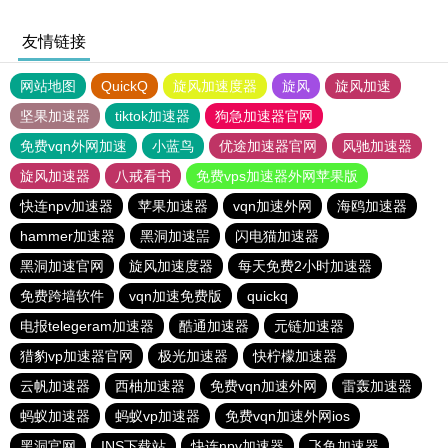
友情链接
网站地图
QuickQ
旋风加速度器
旋风
旋风加速
坚果加速器
tiktok加速器
狗急加速器官网
免费vqn外网加速
小蓝鸟
优途加速器官网
风驰加速器
旋风加速器
八戒看书
免费vps加速器外网苹果版
快连npv加速器
苹果加速器
vqn加速外网
海鸥加速器
hammer加速器
黑洞加速噐
闪电猫加速器
黑洞加速官网
旋风加速度器
每天免费2小时加速器
免费跨墙软件
vqn加速免费版
quickq
电报telegeram加速器
酷通加速器
元链加速器
猎豹vp加速器官网
极光加速器
快柠檬加速器
云帆加速器
西柚加速器
免费vqn加速外网
雷轰加速器
蚂蚁加速器
蚂蚁vp加速器
免费vqn加速外网ios
黑洞官网
INS下载站
快连npv加速器
飞鱼加速器